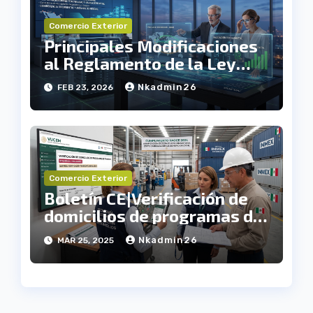
Comercio Exterior
Principales Modificaciones
al Reglamento de la Ley
Aduanera
Nkadmin26
FEB 23, 2026
Comercio Exterior
Boletín CE|Verificación de
domicilios de programas de
fomento
Nkadmin26
MAR 25, 2025