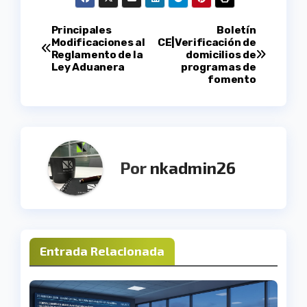
Navegación
Principales
Boletín
Modificaciones al
CE|Verificación de
Reglamento de la
domicilios de
de
Ley Aduanera
programas de
fomento
entradas
Por
nkadmin26
Entrada Relacionada